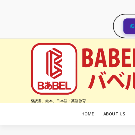
コ
ン
テ
ン
ツ
へ
ス
キ
ッ
プ
翻訳書、絵本、日本語・英語教育
HOME
ABOUT US