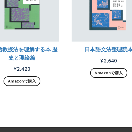
語教授法を理解する本 歴
日本語文法整理読
史と理論編
¥
2,640
¥
2,420
Amazonで購入
Amazonで購入