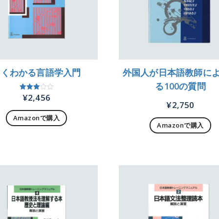
よくわかる言語学入門
外国人が日本語教師に
る100の質問
¥
2,456
5段階
中
¥
2,750
3.00
の評価
Amazonで購入
Amazonで購入