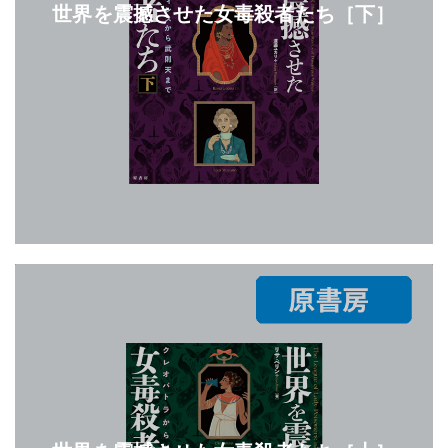
世界を震撼させた女毒殺者たち［下］