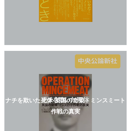
ナチを欺いた死体-英国の奇策・ミンスミート
作戦の真実