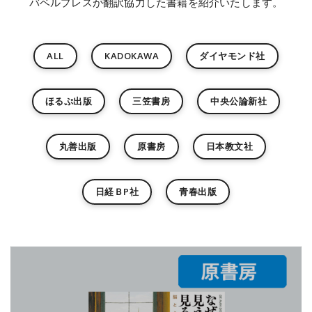
バベルプレスが翻訳協力した書籍を紹介いたします。
ALL
KADOKAWA
ダイヤモンド社
ほるぷ出版
三笠書房
中央公論新社
丸善出版
原書房
日本教文社
日経ＢP社
青春出版