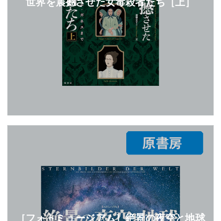
世界を震撼させた女毒殺者たち［上］
［フォトミュージアム］絶景の夜空と地球