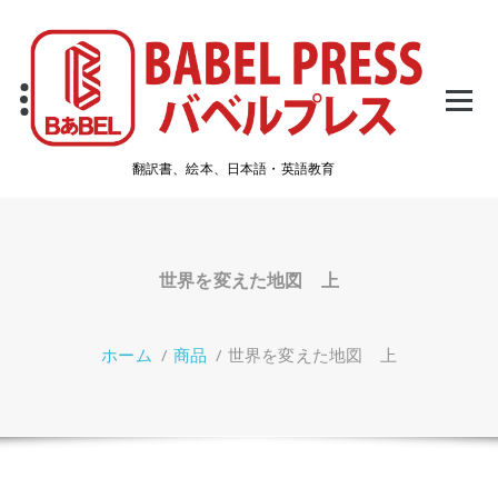
コ
ン
テ
ン
ツ
へ
ス
翻訳書、絵本、日本語・英語教育
キ
ッ
プ
世界を変えた地図 上
ホーム
/
商品
/
世界を変えた地図 上