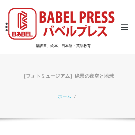
コ
ン
テ
ン
ツ
へ
ス
翻訳書、絵本、日本語・英語教育
キ
ッ
プ
［フォトミュージアム］絶景の夜空と地球
ホーム
/