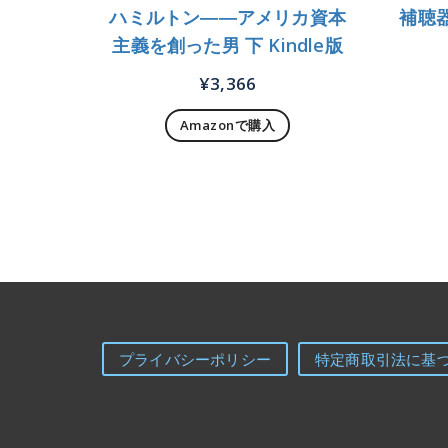
ハミルトン――アメリカ資本
補聴
主義を創った男 下 Kindle版
¥
3,366
Amazonで購入
プライバシーポリシー
特定商取引法に基