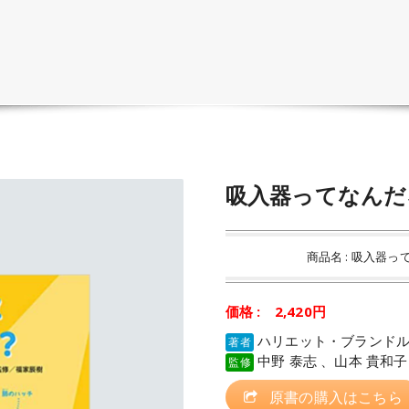
吸入器ってなんだ
商品名 : 吸入器っ
価格 : 2,420円
ハリエット・ブランド
著者
中野 泰志 、山本 貴和子
監修
原書の購入はこちら