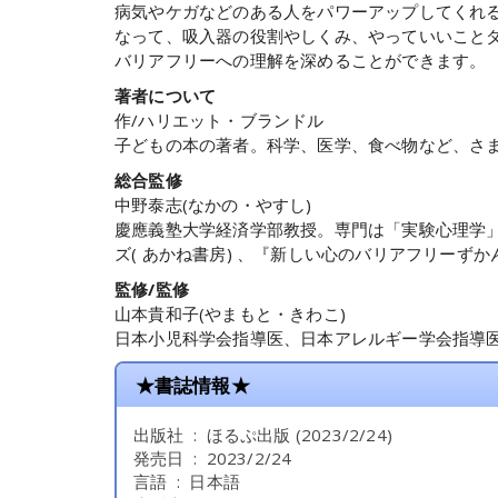
病気やケガなどのある人をパワーアップしてくれ
なって、吸入器の役割やしくみ、やっていいこと
バリアフリーへの理解を深めることができます。
著者について
作/ハリエット・ブランドル
子どもの本の著者。科学、医学、食べ物など、さ
総合監修
中野泰志(なかの・やすし)
慶應義塾大学経済学部教授。専門は「実験心理学」
ズ( あかね書房) 、『新しい心のバリアフリーずか
監修/監修
山本貴和子(やまもと・きわこ)
日本小児科学会指導医、日本アレルギー学会指導
★書誌情報★
出版社 ‏ : ‎ ほるぷ出版 (2023/2/24)
発売日 ‏ : ‎ 2023/2/24
言語 ‏ : ‎ 日本語