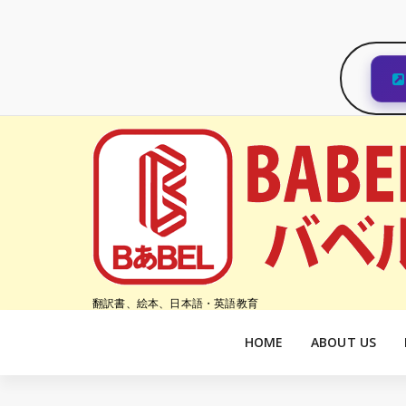
コ
ン
テ
ン
ツ
へ
ス
キ
ッ
プ
翻訳書、絵本、日本語・英語教育
HOME
ABOUT US