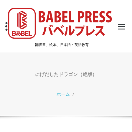
コ
ン
テ
ン
ツ
へ
ス
翻訳書、絵本、日本語・英語教育
キ
ッ
プ
にげだしたドラゴン（絶版）
ホーム
/