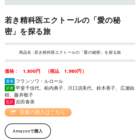
若き精科医エクトールの「愛の秘
密」を探る旅
商品名 : 若き精科医エクトールの「愛の秘密」を探る旅
価格 : 1,800円 （税込 1,980円）
フランソワ・ルロール
著者
甲斐千佳代、柏内典子、川口須美代、鈴木香子、広瀬由
訳者
樹、藤井敬子
吉田春美
監訳
原書の購入はこちら
Amazonで購入