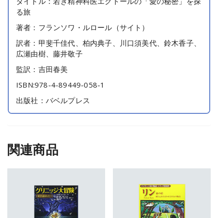
タイトル：若き精神科医エクトールの「愛の秘密」を探
る旅
著者：フランソワ・ルロール（サイト）
訳者：甲斐千佳代、柏内典子、川口須美代、鈴木香子、
広瀬由樹、藤井敬子
監訳：吉田春美
ISBN:978-4-89449-058-1
出版社：バベルプレス
関連商品