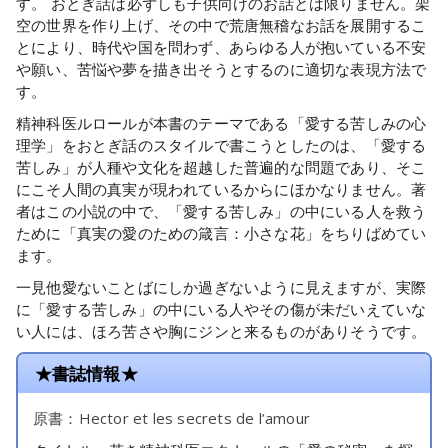
す。 おとぎ話は必ずしも子供向けのお話とは限りません。架
空の世界を作り上げ、その中で荒唐無稽なお話を展開するこ
とにより、時代や国を問わず、あらゆる人が抱いている不安
や願い、苦悩や夢を描き出そうとするのに適切な表現方法で
す。
精神科医ルロールが本書のテーマである「愛する苦しみの心
理学」をおとぎ話のスタイルで書こうとしたのは、「愛する
苦しみ」が人種や文化を超越した普遍的な問題であり、そこ
にこそ人間の真実が現われているからにほかなりません。著
者はこの小説の中で、「愛する苦しみ」の中にいる人を救う
ために「真実の愛のための箴言：小さな花」をちりばめてい
ます。
一見他愛ないことばにしか過ぎないように見えますが、実際
に「愛する苦しみ」の中にいる人やその傷が未だいえていな
い人には、ほろ苦さや胸にジンと来るものがありそうです。
★書誌情報★
原書：Hector et les secrets de l’amour