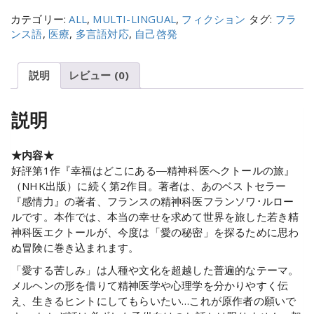
カテゴリー:
ALL
,
MULTI-LINGUAL
,
フィクション
タグ:
フラ
ンス語
,
医療
,
多言語対応
,
自己啓発
説明
レビュー (0)
説明
★内容★
好評第1作『幸福はどこにある―精神科医へクトールの旅』
（NHK出版）に続く第2作目。著者は、あのベストセラー
『感情力』の著者、フランスの精神科医フランソワ･ルロー
ルです。本作では、本当の幸せを求めて世界を旅した若き精
神科医エクトールが、今度は「愛の秘密」を探るために思わ
ぬ冒険に巻き込まれます。
「愛する苦しみ」は人種や文化を超越した普遍的なテーマ。
メルヘンの形を借りて精神医学や心理学を分かりやすく伝
え、生きるヒントにしてもらいたい…これが原作者の願いで