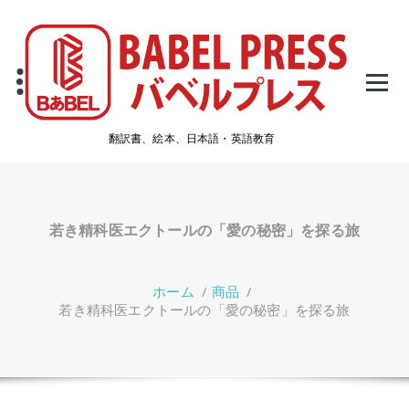
コ
ン
テ
ン
ツ
へ
ス
翻訳書、絵本、日本語・英語教育
キ
ッ
プ
若き精科医エクトールの「愛の秘密」を探る旅
ホーム
/
商品
/
若き精科医エクトールの「愛の秘密」を探る旅