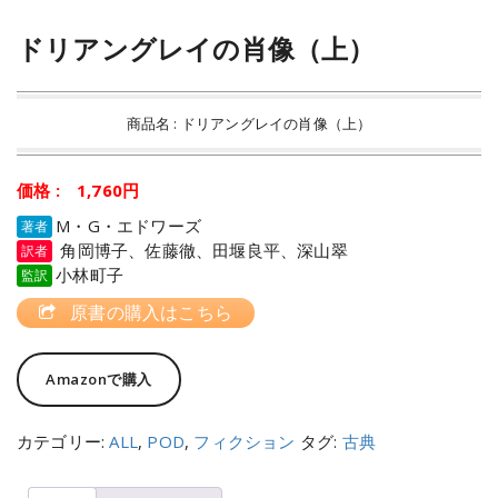
ドリアングレイの肖像（上）
商品名 : ドリアングレイの肖像（上）
価格 : 1,760円
M・G・エドワーズ
著者
角岡博子、佐藤徹、田堰良平、深山翠
訳者
小林町子
監訳
原書の購入はこちら
Amazonで購入
カテゴリー:
ALL
,
POD
,
フィクション
タグ:
古典