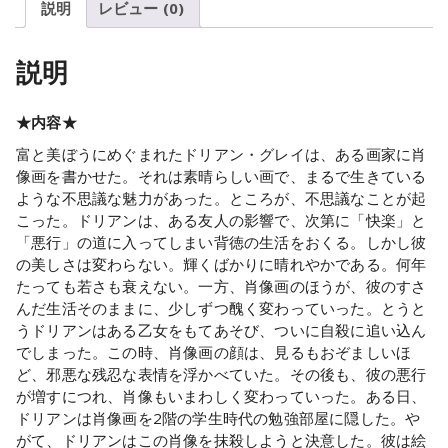
説明
レビュー (0)
説明
★内容★
富と美ぼうにめぐまれたドリアン・グレイは、ある画家に肖
像画を書かせた。それは素晴らしい画で、まるで生きている
ような不思議な魅力があった。ところが、不思議なことが起
こった。ドリアンは、ある友人の影響で、次第に「快楽」と
「悪行」の道に入ってしまい背徳の生活をおくる。しかし彼
の美しさは変わらない。輝くばかりに晴れやかである。何年
たっても若さも衰えない。一方、肖像画のほうが、彼のすさ
んだ生活そのままに、少しずつ醜く変わっていった。とうと
うドリアンはある乙女をもてあそび、ついに自殺に追い込ん
でしまった。この時、肖像画の顔は、見るもおぞましいほ
ど、邪悪な残忍な表情を浮かべていた。その後も、彼の悪行
が増すにつれ、肖像もいまわしく変わっていった。ある日、
ドリアンは肖像画を2階の学生時代の勉強部屋に隠した。や
がて、ドリアンはこの肖像を抹殺しようと決意した。彼は絵