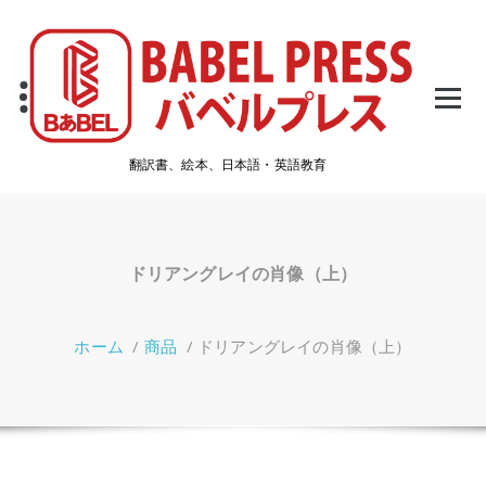
コ
ン
テ
ン
ツ
へ
ス
翻訳書、絵本、日本語・英語教育
キ
ッ
プ
ドリアングレイの肖像（上）
ホーム
/
商品
/
ドリアングレイの肖像（上）