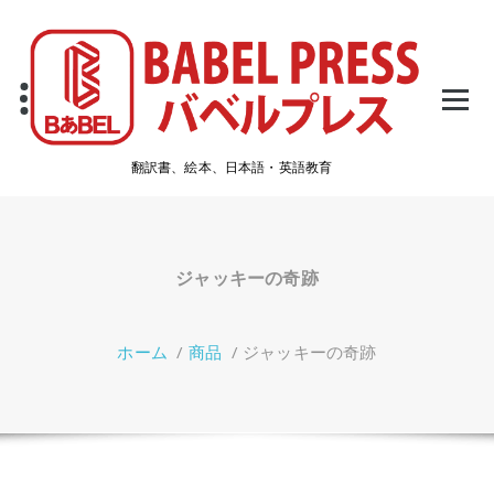
コ
ン
テ
ン
ツ
へ
ス
翻訳書、絵本、日本語・英語教育
キ
ッ
プ
ジャッキーの奇跡
ホーム
/
商品
/
ジャッキーの奇跡