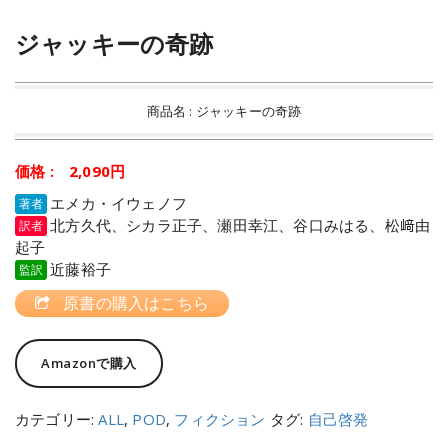
ジャッキーの奇跡
商品名 : ジャッキーの奇跡
価格 : 2,090円
エメカ・イウェノフ
著者
北方久代、シカラ正子、瀬田幸江、谷口みはる、松﨑由
訳者
起子
近藤裕子
監訳
原書の購入はこちら
Amazonで購入
カテゴリー:
ALL
,
POD
,
フィクション
タグ:
自己啓発