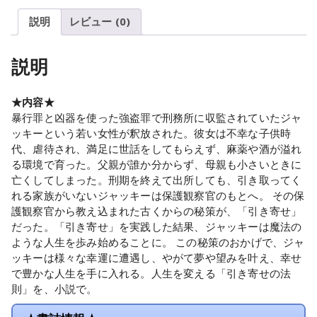
説明
レビュー (0)
説明
★内容★
暴行罪と凶器を使った強盗罪で刑務所に収監されていたジャ
ッキーという若い女性が釈放された。彼女は不幸な子供時
代、虐待され、満足に世話をしてもらえず、麻薬や酒が溢れ
る環境で育った。父親が誰か分からず、母親も小さいときに
亡くしてしまった。刑期を終えて出所しても、引き取ってく
れる家族がいないジャッキーは保護観察官のもとへ。 その保
護観察官から教え込まれた古くからの秘策が、「引き寄せ」
だった。「引き寄せ」を実践した結果、ジャッキーは魔法の
ような人生を歩み始めることに。 この秘策のおかげで、ジャ
ッキーは様々な幸運に遭遇し、やがて夢や望みを叶え、幸せ
で豊かな人生を手に入れる。人生を変える「引き寄せの法
則」を、小説で。