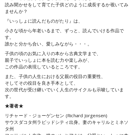
読み聞かせをして育てた子供どのように成長するか覗いてみ
ませんか？
『いっしょに読んだものがたり』は、
小さな頃から年老いるまで、ずっと、読んでいける作品で
す。
誰かと分かち合い、愛しみながら・・・。
子供の頃のお気に入りの本から古典文学まで、
親子でいっしょに本を読む力や楽しみが、
この作品の表現しているところです。
また、子供の人生における父親の役目の重要性、
そしてその役目を良き手本として、
次の世代が受け継いでいく人生のサイクルも示唆していま
す。
★著者★
リチャード・ジョーゲンセン (Richard Jorgensen)
サウスダコタ州ラピッドシティ出身。妻のキャリルとミネソ
タ州