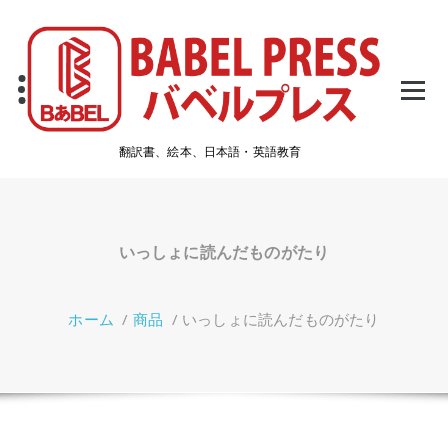
コ
ン
テ
ン
ツ
へ
ス
翻訳書、絵本、日本語・英語教育
キ
ッ
プ
いっしょに読んだものがたり
ホーム
/
商品
/
いっしょに読んだものがたり