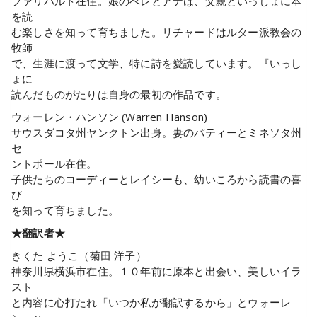
ファリバルト在住。娘のべレとアナは、父親といっしょに本
を読
む楽しさを知って育ちました。リチャードはルター派教会の
牧師
で、生涯に渡って文学、特に詩を愛読しています。『いっし
ょに
読んだものがたりは自身の最初の作品です。
ウォーレン・ハンソン (Warren Hanson)
サウスダコタ州ヤンクトン出身。妻のパティーとミネソタ州
セ
ントポール在住。
子供たちのコーディーとレイシーも、幼いころから読書の喜
び
を知って育ちました。
★翻訳者★
きくた ようこ（菊田 洋子）
神奈川県横浜市在住。１０年前に原本と出会い、美しいイラ
スト
と内容に心打たれ「いつか私が翻訳するから」とウォーレ