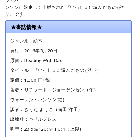
ン・ハ
ンソンに約束して出版された『いっしょに読んだものがた
り』です。
★書誌情報★
ジャンル：絵本
発行：2016年5月20日
原書：Reading With Dad
タイトル：『いっしょに読んだものがたり』
定価：1,300 円+税
著者：リチャード・ジョーゲンセン（作）
ウォーレン・ハンソン(絵)
訳者：きくた ようこ（菊田 洋子）
出版社：バベルプレス
判型：23.5㎝×20㎝×1.0㎝（上製）