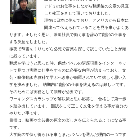
アドミのお仕事をしながら翻訳後の文章の見直
しと校正をさせて頂いておりました。
現在は日本に住んでおり、アメリカから日本に
間違って伝えられていることを見る事がよくあ
ります。正したく思い、派遣社員で働く事を辞めて翻訳の仕事を
する決意をしました。
徹夜で辞書をくりながら必死で言葉を探して訳していたことが頭
に残っています。
翻訳を学ぼうと思った時、偶然バベルの講座項目をインターネッ
トで見つけ実際に仕事をするのに必要な内容が詰まっており、文
芸・映像翻訳専攻科で学ぶべき事が網羅されていて嬉しく思い入
学を決めました。 納期内に翻訳の仕事を終えるのは難しいです。
そのためには実務として訓練が必要です。
ワーキングスカラシップが解決策と思い応募し、合格して第一歩
を踏み出しています。 翻訳をして正しく文化を伝える事が自分の
やりたい事です。
目標は、映画や文芸書の原文の楽しさを伝えられるようになる事
です。
大学院の学位が得られる事もまたバベルを選んだ理由の一つです