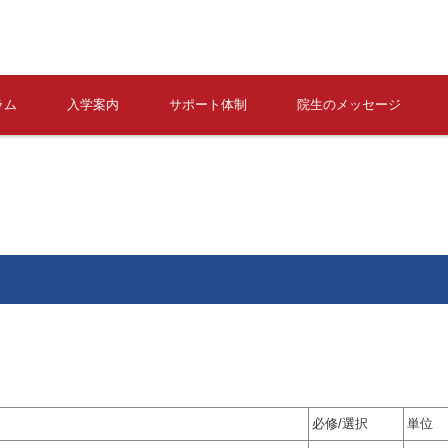
ラム
入学案内
サポート体制
院生のメッセージ
必修/選択
単位