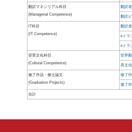
翻訳マネジリアル科目
翻訳者
(Managerial Competence)
翻訳ビ
IT科目
翻訳者
(IT Competence)
eトラ
eトラ
背景文化科目
世界翻
(Cultural Competence)
異文化
修了作品・修士論文
修了作
(Graduation Projects)
修了作
合計