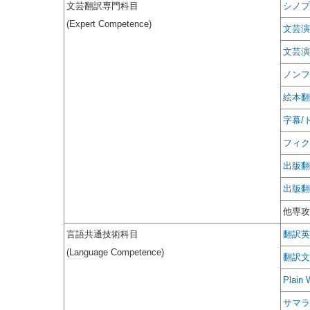
文芸翻訳専門科目
シノプ
(Expert Competence)
文芸演
文芸演
ノンフ
絵本翻
字幕/
フィク
出版翻
出版翻
他専攻
言語共通技術科目
翻訳英
(Language Competence)
翻訳文
Plain 
サマラ