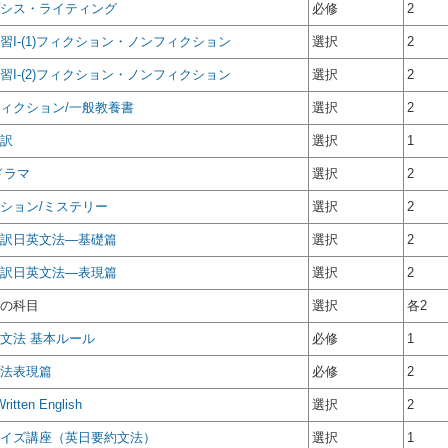
シス・ライティング
必修
2
習I-(1)フィクション・ノンフィクション
選択
2
習I-(2)フィクション・ノンフィクション
選択
2
ィクション/一般教養書
選択
2
訳
選択
1
ドラマ
選択
2
ション/ミステリー
選択
2
訳日英文法―基礎篇
選択
2
訳日英文法―表現篇
選択
2
の科目
選択
各2
文法 基本ルール
必修
1
法表現篇
必修
2
Written English
選択
2
イズ講座（英日要約文法）
選択
1