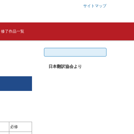
サイトマップ
修了作品一覧
検
索:
日本翻訳協会より
必修