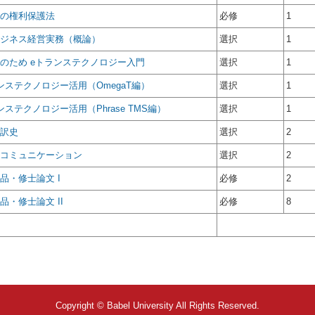
の権利保護法
必修
1
ジネス経営実務（概論）
選択
1
のため eトランステクノロジー入門
選択
1
ンステクノロジー活用（OmegaT編）
選択
1
ンステクノロジー活用（Phrase TMS編）
選択
1
訳史
選択
2
コミュニケーション
選択
2
品・修士論文 I
必修
2
品・修士論文 II
必修
8
Copyright © Babel University All Rights Reserved.