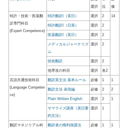
選択
位
修
特許・技術・医薬翻
特許翻訳I（英日）
選択
2
14
訳専門科目
特許翻訳I（日英）
選択
2
(Expert Competence)
医薬翻訳I（英日）
選択
2
メディカルジャーナリズ
選択
2
ム
技術翻訳
選択
2
他専攻の科目
選択
各2
言語共通技術科目
翻訳英文法 基本ルール
必修
1
1
(Language Competen
翻訳文法 表現編
必修
2
2
ce)
Plain Written English
選択
2
1
サマライズ講座（英日要
選択
1
約文法）
翻訳マネジリアル科
翻訳者の権利保護法
必修
1
1