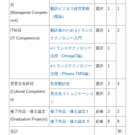
目
翻訳ビジネス経営実務
選択
1
1
(Managerial Compete
（概論
）
nce)
IT科目
翻訳者のため eトランス
選択
1
2
(IT Competence)
テクノロジー入門
eトランステクノロジー
選択
1
活用（OmegaT編）
eトランステクノロジー
選択
1
活用（Phrase TMS編）
背景文化科目
世界翻訳史
選択
2
4
(Cultural Competenc
異文化コミュニケーショ
選択
2
e)
ン
修了作品・修士論文
修了作品・修士論文 I
必修
2
2
(Graduation Projects)
修了作品・修士論文 II
必修
8
8
合計
36