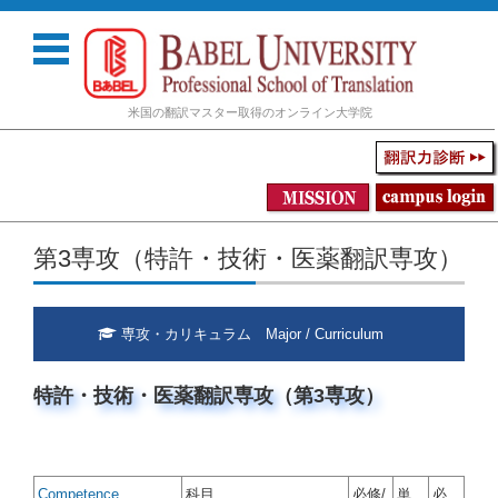
米国の翻訳マスター取得のオンライン大学院
コンテンツに移動
第3専攻（特許・技術・医薬翻訳専攻）
専攻・カリキュラム Major / Curriculum
特許・技術・医薬翻訳専攻（第3専攻）
Competence
科目
必修/
単
必