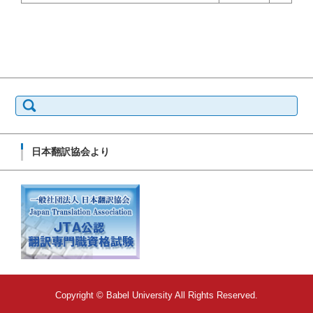
検
索:
日本翻訳協会より
Copyright © Babel University All Rights Reserved.