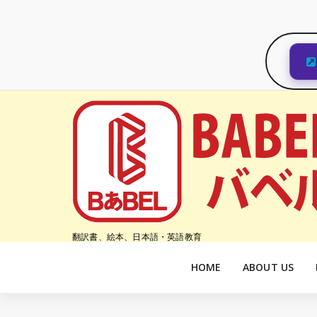
コ
ン
テ
ン
ツ
へ
ス
キ
ッ
プ
翻訳書、絵本、日本語・英語教育
HOME
ABOUT US