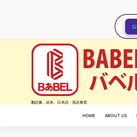
コ
ン
テ
ン
ツ
へ
ス
キ
ッ
プ
翻訳書、絵本、日本語・英語教育
HOME
ABOUT US