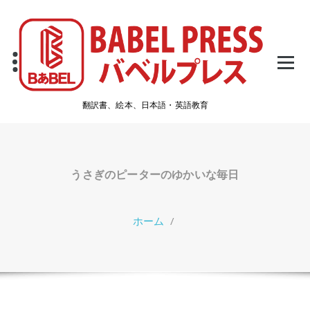
コ
ン
テ
ン
ツ
へ
ス
翻訳書、絵本、日本語・英語教育
キ
ッ
プ
うさぎのピーターのゆかいな毎日
ホーム
/