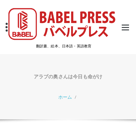
コ
ン
テ
ン
ツ
へ
ス
翻訳書、絵本、日本語・英語教育
キ
ッ
プ
アラブの奥さんは今日も命がけ
ホーム
/