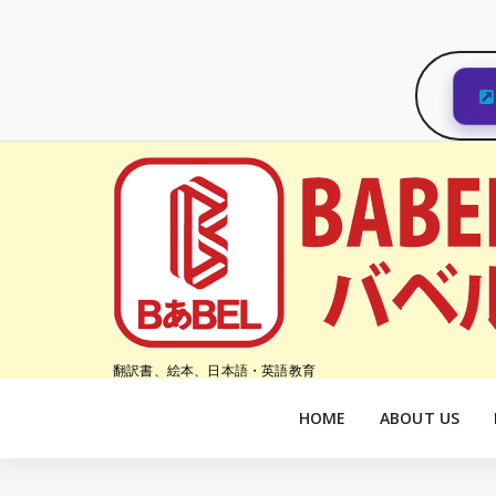
コ
ン
テ
ン
ツ
へ
ス
キ
ッ
プ
翻訳書、絵本、日本語・英語教育
HOME
ABOUT US