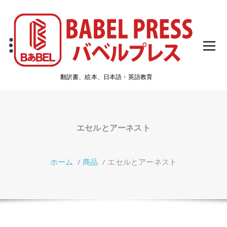
コ
ン
テ
ン
ツ
へ
ス
翻訳書、絵本、日本語・英語教育
キ
ッ
プ
エセルとアーネスト
ホーム
/
商品
/
エセルとアーネスト