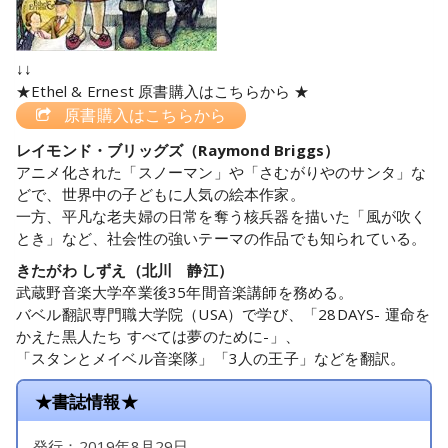
↓↓
★Ethel & Ernest 原書購入はこちらから ★
原書購入はこちらから
レイモンド・ブリッグズ（Raymond Briggs）
アニメ化された「スノーマン」や「さむがりやのサンタ」な
どで、世界中の子どもに人気の絵本作家。
一方、平凡な老夫婦の日常を奪う核兵器を描いた「風が吹く
とき」など、社会性の強いテーマの作品でも知られている。
きたがわ しずえ（北川 静江）
武蔵野音楽大学卒業後35年間音楽講師を務める。
バベル翻訳専門職大学院（USA）で学び、「28DAYS- 運命を
かえた黒人たち すべては夢のために-」、
「スタンとメイベル音楽隊」「3人の王子」などを翻訳。
★書誌情報★
発行：2019年8月29日