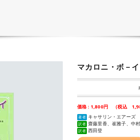
マカロニ・ボ－イ
価格 : 1,800円 （税込 1,
キャサリン・エアーズ
著者
齋藤里香、崔雅子、中
訳者
西田登
訳者