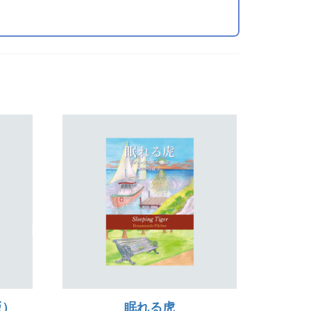
版）
眠れる虎