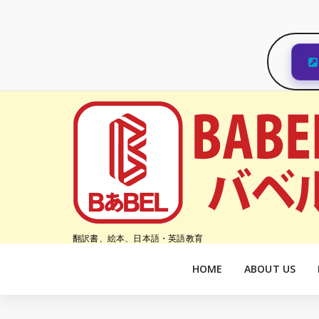
コ
ン
テ
ン
ツ
へ
ス
キ
ッ
プ
翻訳書、絵本、日本語・英語教育
HOME
ABOUT US