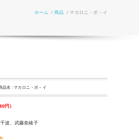
ホーム
/
商品
/
マカロニ・ボ－イ
商品名 : マカロニ・ボ－イ
980円）
村千波、武藤奈緒子