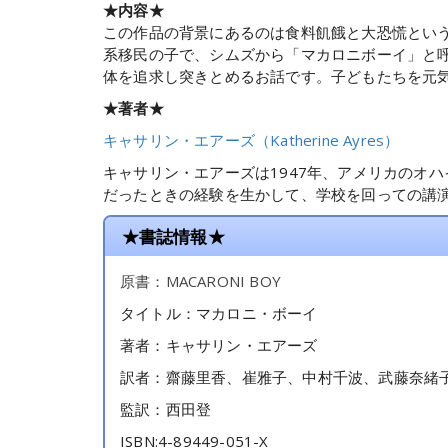
★内容★
この作品の背景にあるのは食料飢餓と大恐慌という
系移民の子で、シムズから「マカロニボーイ」と
体を追求し突きとめるお話です。子どもたちを元
★著者★
キャサリン・エアーズ（Katherine Ayres）
キャサリン・エアーズは1947年、アメリカのオ
だったときの経験を生かして、学校を回っての講
★書誌情報★
原書：MACARONI BOY
タイトル：マカロニ・ボーイ
著者：キャサリン・エアーズ
訳者：齋藤里香、崔雅子、中村千波、武藤奈緒
監訳：西田登
ISBN:4-89449-051-X