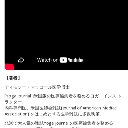
【著者】
ティモシー・マッコール医学博士
[Yoga Journal ]米国版の医療編集者を務めるヨガ・インス ト
ラクター、
内科専門医。米国医師会雑誌[Journal of American Medical
Association] をはじめとする医学雑誌に多数執筆。
北米で大人気の雑誌Yoga Journal の医療編集者を務める