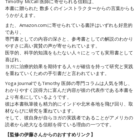
Timothy McCall 医師に寄せられる信頼は、
本書に贈られた 数多くのインストラクターからの言葉からも
うかがえます。
また、Amazon.comに寄せられている書評はいずれも好意的
であり、
専門書としての内容の深さと、参考書としての解説のわかり
やすさに高い賞賛の声が寄せられています。
医学的、科学的知識をもたない人々にとっても実用書として
喜ばれ、
ヨガに治療的効果を期待する人々が確信を持って研究と実践
を重ねていくための手引書だと言われています。
Yoga JournalでもTimothy 医師の専門コラムは人気を博し、
わかりやすく説得力に富んだ内容が彼の代表作である本書を
より有名にしているようです。
彼は本書執筆後も精力的にインドや北米各地を飛び回り、取
材ならびに研究を重ねています。
そして、彼自身が自らヨガの実践者であることがアメリカの
読者から絶大なる信頼を得ている理由の一つです。
【監修の伊藤さんからのおすすめリンク】