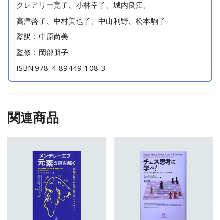
クレアリー寛子、小林幸子、城内良江、
高津啓子、中村美也子、中山利野、松本駒子
監訳：中原尚美
監修：岡部朋子
ISBN:978-4-89449-108-3
関連商品