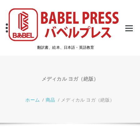
コ
ン
テ
ン
ツ
へ
ス
翻訳書、絵本、日本語・英語教育
キ
ッ
プ
メディカル ヨガ（絶版）
ホーム
/
商品
/
メディカル ヨガ（絶版）