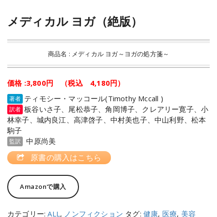
メディカル ヨガ（絶版）
商品名 : メディカル ヨガ～ヨガの処方箋～
価格 :3,800円 （税込 4,180円）
ティモシー・マッコール(Timothy Mccall )
著者
板谷いさ子、尾松恭子、角岡博子、クレアリー寛子、小
訳者
林幸子、城内良江、高津啓子、中村美也子、中山利野、松本
駒子
中原尚美
監訳
原書の購入はこちら
Amazonで購入
カテゴリー:
ALL
,
ノンフィクション
タグ:
健康
,
医療
,
美容