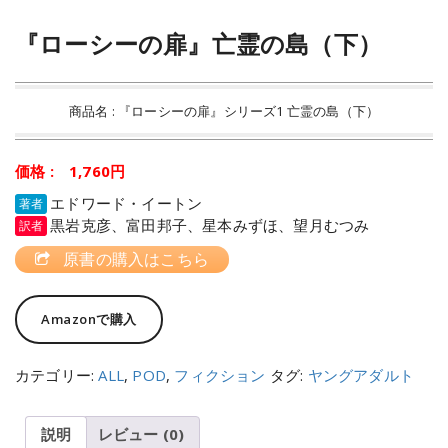
『ローシーの扉』亡霊の島（下）
商品名 : 『ローシーの扉』シリーズ1 亡霊の島（下）
価格 : 1,760円
エドワード・イートン
著者
黒岩克彦、富田邦子、星本みずほ、望月むつみ
訳者
原書の購入はこちら
Amazonで購入
カテゴリー:
ALL
,
POD
,
フィクション
タグ:
ヤングアダルト
説明
レビュー (0)