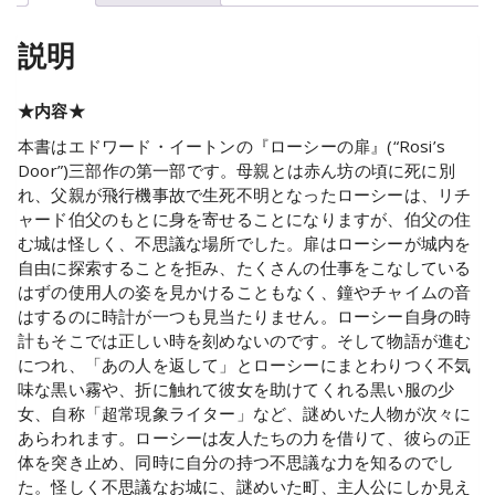
説明
★内容★
本書はエドワード・イートンの『ローシーの扉』(“Rosi’s
Door”)三部作の第一部です。母親とは赤ん坊の頃に死に別
れ、父親が飛行機事故で生死不明となったローシーは、リチ
ャード伯父のもとに身を寄せることになりますが、伯父の住
む城は怪しく、不思議な場所でした。扉はローシーが城内を
自由に探索することを拒み、たくさんの仕事をこなしている
はずの使用人の姿を見かけることもなく、鐘やチャイムの音
はするのに時計が一つも見当たりません。ローシー自身の時
計もそこでは正しい時を刻めないのです。そして物語が進む
につれ、「あの人を返して」とローシーにまとわりつく不気
味な黒い霧や、折に触れて彼女を助けてくれる黒い服の少
女、自称「超常現象ライター」など、謎めいた人物が次々に
あらわれます。ローシーは友人たちの力を借りて、彼らの正
体を突き止め、同時に自分の持つ不思議な力を知るのでし
た。怪しく不思議なお城に、謎めいた町、主人公にしか見え