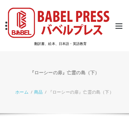
コ
ン
テ
ン
ツ
へ
ス
翻訳書、絵本、日本語・英語教育
キ
ッ
プ
『ローシーの扉』亡霊の島（下）
ホーム
/
商品
/
『ローシーの扉』亡霊の島（下）