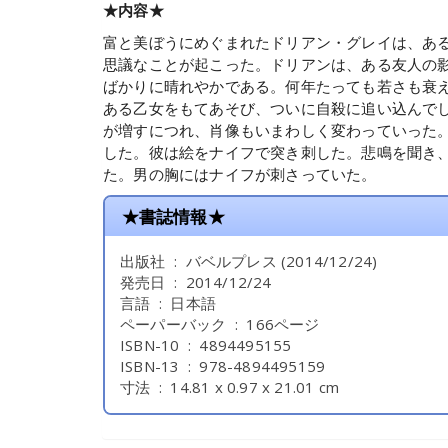
★内容★
富と美ぼうにめぐまれたドリアン・グレイは、あ
思議なことが起こった。ドリアンは、ある友人の
ばかりに晴れやかである。何年たっても若さも衰
ある乙女をもてあそび、ついに自殺に追い込んで
が増すにつれ、肖像もいまわしく変わっていった
した。彼は絵をナイフで突き刺した。悲鳴を聞き
た。男の胸にはナイフが刺さっていた。
★書誌情報★
出版社 ‏ : ‎ バベルプレス (2014/12/24)
発売日 ‏ : ‎ 2014/12/24
言語 ‏ : ‎ 日本語
ペーパーバック ‏ : ‎ 166ページ
ISBN-10 ‏ : ‎ 4894495155
ISBN-13 ‏ : ‎ 978-4894495159
寸法 ‏ : ‎ 14.81 x 0.97 x 21.01 cm