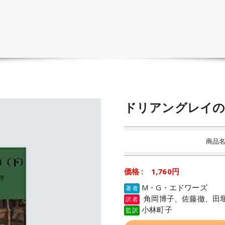
ドリアングレイの
商品名
価格 : 1,760円
M・G・エドワーズ
著者
角岡博子、佐藤徹、田
訳者
小林町子
監訳