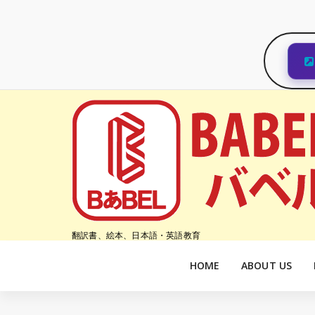
コ
ン
テ
ン
ツ
へ
ス
キ
ッ
プ
翻訳書、絵本、日本語・英語教育
HOME
ABOUT US