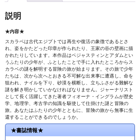
説明
★内容★
スカラベは古代エジプトでは再生や復活の象徴であるとさ
れ、姿をかたどった印章が作られたり、王家の谷の壁画に描
かれたりしています。本作品はベジャスティンとアダムとい
うふたりの少年が、ふとしたことで手に入れたところからス
カラベの謎を解明する冒険の旅が始まります。その旅で少年
たちは、次から次へとおきる不可解な出来事に遭遇し、命を
狙われ、ナイルを下り、砂漠を横断し、立ちふさがる難解な
謎を解き明かしていかなければなりません。ジャーナリスト
として長く活躍してきた著者フィオーナ・イングラムが歴史
学、地理学、考古学の知識を駆使して仕掛けた謎と冒険の
旅。あなたはふたりの少年とともに、冒険の旅から無事に生
還することができるのでしょうか。
★書誌情報★