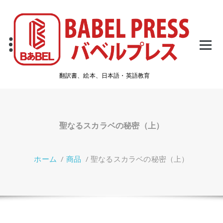
コ
ン
テ
ン
ツ
へ
ス
翻訳書、絵本、日本語・英語教育
キ
ッ
プ
聖なるスカラベの秘密（上）
ホーム
/
商品
/
聖なるスカラベの秘密（上）