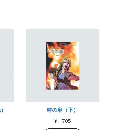
上）
時の扉（下）
¥
1,705