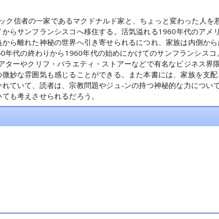
ンドのカトリック信者の一家であるマクドナルド家と、ちょっと変わった
からサンフランシスコへ移住する。活気溢れる1960年代のアメ
義から離れた神秘の世界へ引き寄せられるにつれ、家族は内側から
50年代の終わりから1960年代の始めにかけてのサンフランシス
シアターやクリフ・バラエティ・ストアーなどで有名なビジネス界
の微妙な雰囲気も感じることができる。また本書には、家族を支配
かれていて、読者は、宗教問題やジュ-ンの持つ神秘的な力につい
いても考えさせられるだろう。