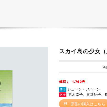
スカイ島の少女（
商
価格 : 1,760円
ジューン・アハーン
著者
荒木幸子、貴堂紀子、
訳者
原書の購入はこちら