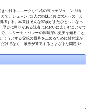
人を惹きつけるユニークな性格の末っ子ジュ－ンの物
リカで、ジュ－ンは3人の姉妹と共に大人への一歩
崩壊する。本書はそんな家族がまたひとつになっ
コ。歴史に興味がある読者はおおいに楽しむことがで
隈で、ユリーカ・バレーの興味深い史実を知ること
しようとする父親の横暴を止めるために姉妹達が
てだけでなく、家族が遭遇するさまざまな問題や