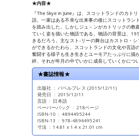
★内容★
『The Skye in June』は、スコットラ
語。一家はある不幸な出来事の後にスコットランド
を踏み出した。しかしジュ－ンがカトリックの教
ていく姿を描いた物語である。物語の背景は、19
きるだろう。主なスト-リーの舞台はカストロ・
ができるかたわら、スコットランドの文化や言語
奮闘する様子も生き生きとユーモアたっぷりに描
絆、それが年月の中でいかに成長していくかにつ
★書誌情報★
出版社 ‏ : ‎ バベルプレス (2015/12/11)
発売日 ‏ : ‎ 2015/12/11
言語 ‏ : ‎ 日本語
ペーパーバック ‏ : ‎ 218ページ
ISBN-10 ‏ : ‎ 4894495244
ISBN-13 ‏ : ‎ 978-4894495241
寸法 ‏ : ‎ 14.81 x 1.4 x 21.01 cm