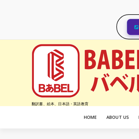
コ
ン
テ
ン
ツ
へ
ス
キ
ッ
プ
翻訳書、絵本、日本語・英語教育
HOME
ABOUT US