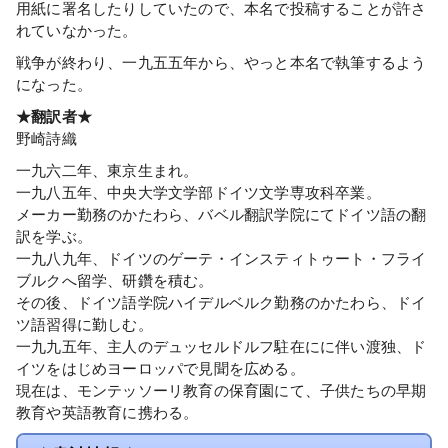
用紙に署名したりしていたので、本名で投稿することが許さ
れていなかった。
戦争が終わり、一九五五年から、やっと本名で執筆するよう
になった。
★翻訳者★
野崎詩織
一九六二年、東京生まれ。
一九八五年、中央大学文学部ドイツ文学専攻科卒業。
メーカー勤務のかたわら、バベル翻訳学院にてドイツ語の翻
訳を学ぶ。
一九八九年、ドイツのゲーテ・インスティトゥート・フライ
ブルクへ留学、研鑽を積む。
その後、ドイツ語学院ハイデルベルク勤務のかたわら、ドイ
ツ語習得に勤しむ。
一九九五年、主人のデュッセルドルフ駐在にに伴い渡独、ド
イツをはじめヨーロッパで見聞を広める。
現在は、モンテッソーリ教育の保育園にて、子供たちの早期
教育や英語教育に携わる。