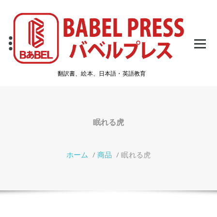
コ
ン
テ
ン
ツ
へ
ス
翻訳書、絵本、日本語・英語教育
キ
ッ
プ
眠れる虎
ホーム
/
商品
/
眠れる虎