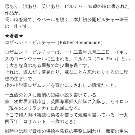
恋あり、涙あり、笑いあり、ピルチャー43歳の時に書かれた
作品が、
長い時を経て、今ベールを脱ぐ、本邦初公開ピルチャー珠玉
の一作です。
★著者★
ロザムンド・ピルチャー（Pilcher Rosamunde）
ロザムンド・ピルチャーは、一九二四年九月二二日、イギリ
スのコーンウォールに生まれる。エルムス（The Elms）とい
う大きな庭のある屋敷で幼少期を過ごす。
それは、遊んだり夢見たり、嫌なことを忘れたりするのに理
想の住まいで、
後の小説家ロザムンドを育むにふさわしい環境だった。
一五歳のときに最初の短編小説を書いている。
第二次世界大戦時は、英国海軍婦人部隊に入隊し、セイロン
（現在のスリランカ）に配属になる。
そこで婦人向け雑誌に偽名を使って短編を書いている（一九
四五年、ロザムンド二一歳のとき）。
戦時中は船で貨物の供給や発送の事務に関わり、機密の申告