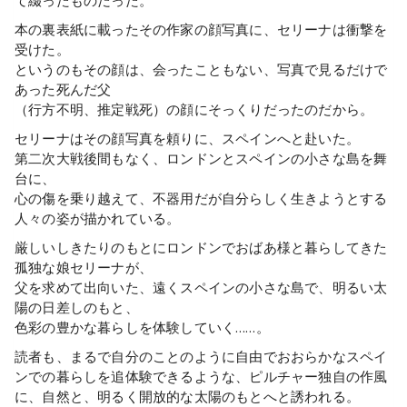
本の裏表紙に載ったその作家の顔写真に、セリーナは衝撃を
受けた。
というのもその顔は、会ったこともない、写真で見るだけで
あった死んだ父
（行方不明、推定戦死）の顔にそっくりだったのだから。
セリーナはその顔写真を頼りに、スペインへと赴いた。
第二次大戦後間もなく、ロンドンとスペインの小さな島を舞
台に、
心の傷を乗り越えて、不器用だが自分らしく生きようとする
人々の姿が描かれている。
厳しいしきたりのもとにロンドンでおばあ様と暮らしてきた
孤独な娘セリーナが、
父を求めて出向いた、遠くスペインの小さな島で、明るい太
陽の日差しのもと、
色彩の豊かな暮らしを体験していく……。
読者も、まるで自分のことのように自由でおおらかなスペイ
ンでの暮らしを追体験できるような、ピルチャー独自の作風
に、自然と、明るく開放的な太陽のもとへと誘われる。