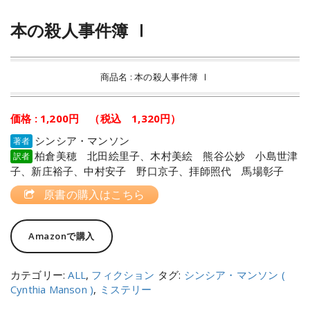
本の殺人事件簿 Ⅰ
商品名 : 本の殺人事件簿 Ⅰ
価格 : 1,200円 （税込 1,320円）
シンシア・マンソン
著者
柏倉美穂 北田絵里子、木村美絵 熊谷公妙 小島世津
訳者
子、新庄裕子、中村安子 野口京子、拝師照代 馬場彰子
原書の購入はこちら
Amazonで購入
カテゴリー:
ALL
,
フィクション
タグ:
シンシア・マンソン (
Cynthia Manson )
,
ミステリー