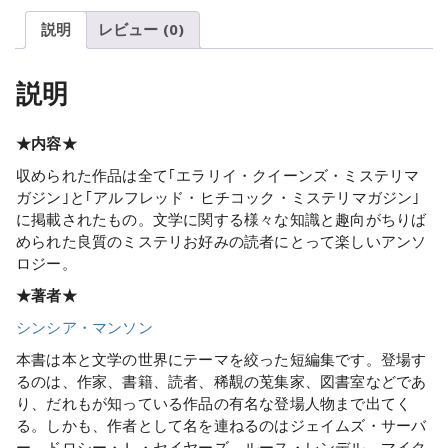
説明
レビュー (0)
説明
★内容★
収められた作品は全て｢エラリイ・クイーンズ・ミステリマ
ガジン｣と｢アルフレッド・ヒチコック・ミステリマガジン｣
に掲載されたもの。文学に関する様々な知識と趣向がちりば
められた良質のミステリお好みの読者にとって楽しいアンソ
ロジー。
★著者★
シンシア・マンソン
本書は本と文学の世界にテーマを絞った短編集です。登場す
るのは、作家、書籍、読者、稀覯の莵集家、図書室などであ
り、だれもが知っている作品の有名な登場人物まで出てく
る。しかも、作者として名を連ねるのはジェイムズ・サーバ
ー、ドロシー・Ｌ・セイヤーズ、ルース・レンデル、マイク