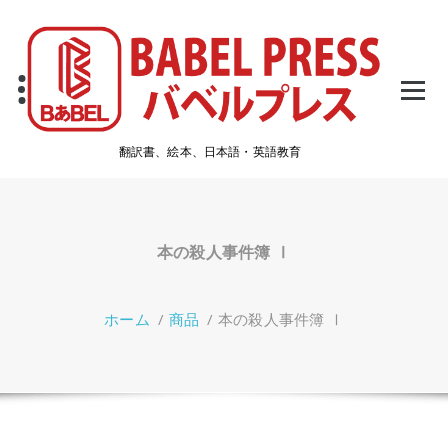
コ
ン
テ
ン
ツ
へ
ス
翻訳書、絵本、日本語・英語教育
キ
ッ
プ
本の殺人事件簿 Ⅰ
ホーム
/
商品
/
本の殺人事件簿 Ⅰ