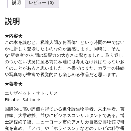
説明
レビュー (0)
説明
★内容★
この本を読むと、私達人間が何百億年という時間の中ではい
かに新しく登場したものなのか痛感します。同時に、そん
な”新参者”の人間の影響力の大きさに驚きました。取り返し
のつかない状況に至る前に私達には考えなければならない多
くのことがあると思いました。本書ではまた、カラーの挿絵
や写真等が豊富で視覚的にも楽しめる作品だと思います。
★著者★
エリザベット・サトゥリス
Elisabet Sahtouris
国際的に高い評価を得ている進化論生物学者、未来学者、著
作家、大学教授、並びにビジネスコンサルタントである。博
士課程終了後、ニューヨーク市のアメリカ自然史博物館で研
究を進め、「ノバ」や「ホライズン」などのテレビの科学番