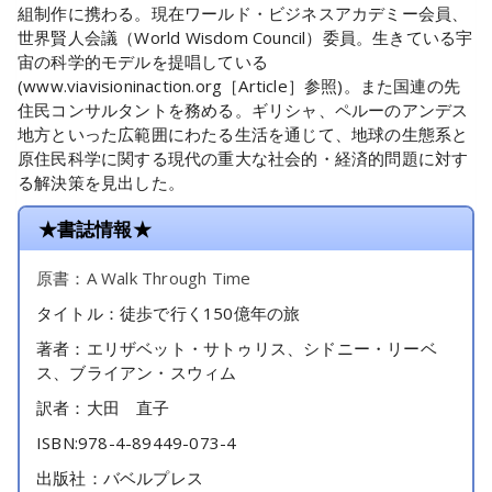
組制作に携わる。現在ワールド・ビジネスアカデミー会員、
世界賢人会議（World Wisdom Council）委員。生きている宇
宙の科学的モデルを提唱している
(www.viavisioninaction.org［Article］参照)。また国連の先
住民コンサルタントを務める。ギリシャ、ペルーのアンデス
地方といった広範囲にわたる生活を通じて、地球の生態系と
原住民科学に関する現代の重大な社会的・経済的問題に対す
る解決策を見出した。
★書誌情報★
原書：A Walk Through Time
タイトル：徒歩で行く150億年の旅
著者：エリザベット・サトゥリス、シドニー・リーベ
ス、ブライアン・スウィム
訳者：大田 直子
ISBN:978-4-89449-073-4
出版社：バベルプレス