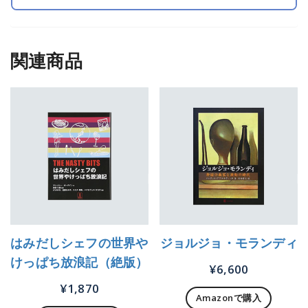
関連商品
はみだしシェフの世界や
ジョルジョ・モランディ
けっぱち放浪記（絶版）
¥
6,600
¥
1,870
Amazonで購入