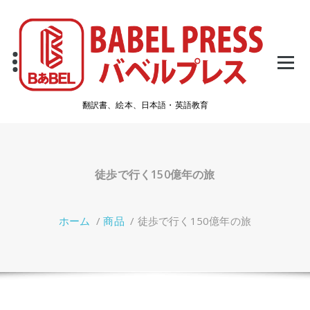
コ
ン
テ
ン
ツ
へ
ス
翻訳書、絵本、日本語・英語教育
キ
ッ
プ
徒歩で行く150億年の旅
ホーム
/
商品
/
徒歩で行く150億年の旅