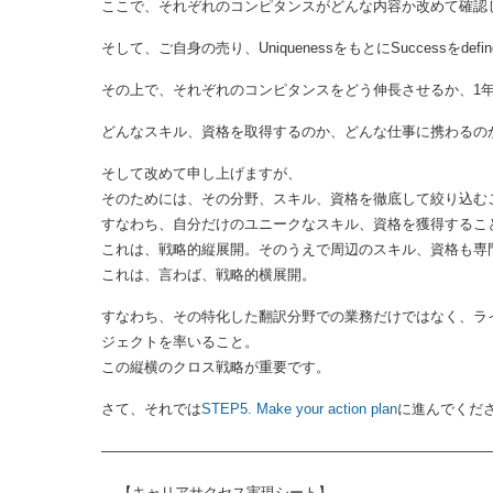
を置くか考えましょう。
ここで、それぞれのコンピタンスがどんな内容か改めて確認
そして、ご自身の売り、UniquenessをもとにSucces
その上で、それぞれのコンピタンスをどう伸長させるか、1
どんなスキル、資格を取得するのか、どんな仕事に携わるの
そして改めて申し上げますが、
そのためには、その分野、スキル、資格を徹底して絞り込む
すなわち、自分だけのユニークなスキル、資格を獲得するこ
これは、戦略的縦展開。そのうえで周辺のスキル、資格も専
これは、言わば、戦略的横展開。
すなわち、その特化した翻訳分野での業務だけではなく、ラ
ジェクトを率いること。
この縦横のクロス戦略が重要です。
さて、それでは
STEP5. Make your action plan
に進んでくだ
―――――――――――――――――――――――――――