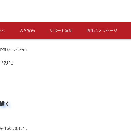
ラム
入学案内
サポート体制
院生のメッセージ
で何をしたいか」
いか」
を描く