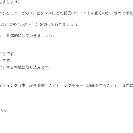
しましょう。
sをdefineするには、どのコンピタンスにどの程度のウエイトを置くのか、改めて
年ごとにマイルストーンを切って行きましょう。
か、具体的にしていきましょう。
ことです。
とです。
門とする領域に取り込みます。
イティング（本、記事を書くこと）、レクチャー（講義をすること）、専門
さい。
―――――