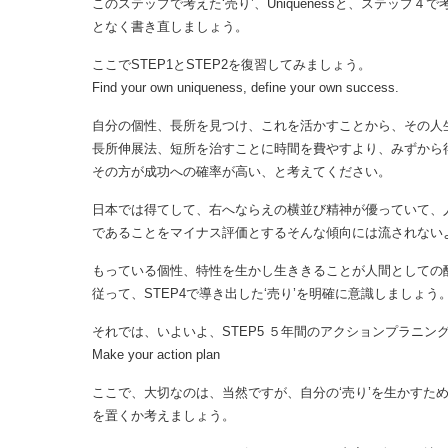
このステップで考えた‘売り’、Uniquenessと、ステップ４
となく書き直しましょう。
ここでSTEP1とSTEP2を復習してみましょう。
Find your own uniqueness, define your own success.
自分の個性、長所を見つけ、これを活かすことから、その人
長所伸展法、短所を治すことに時間を費やすより、みずから
その方が成功への確率が高い、と考えてください。
日本では得てして、右へならえの横並び精神が優っていて、人
であることをマイナス評価とするそんな傾向には流されない
もっている個性、特性を生かし生ききることが人間としての
従って、STEP4で導き出した‘売り’を明確に意識しましょう
それでは、いよいよ、STEP5 ５年間のアクションプラニン
Make your action plan
ここで、大切なのは、当然ですが、自分の‘売り’を生かす