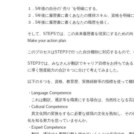
STEP4では、Write your future resume、５年後の未
１．5年後の自分の‘ 売り ’を明確にする。
２．5年後に履歴書に書くあなたの獲得スキル、資格を明確
３．5年後に履歴書に書くあなたの職歴を描く。
そして、STEP5では、この未来履歴書を現実にするための
Make your action plan.
このプロセスはSTEP3で行った自分棚卸に対応するもので
STEP3では、みなさんが翻訳でキャリア目標をお持ちであ
に導く態度能力の合計６つに分けて考えてみました。
以下の６つを、資格、教育歴、実務経験等の指標を使って棚
・Language Competence
これは翻訳、通訳等を職業にする場合は、当然柱となる言
・Cultural Competence
異文化間の変換をするに必要な彼我の文化を熟知し、その
化を知る努力を怠っていませんか。