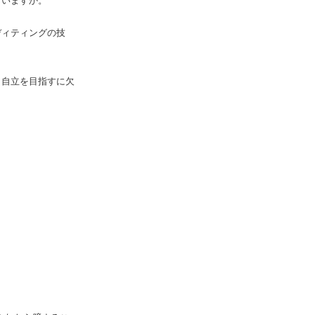
ていますか。
ディティングの技
、自立を目指すに欠