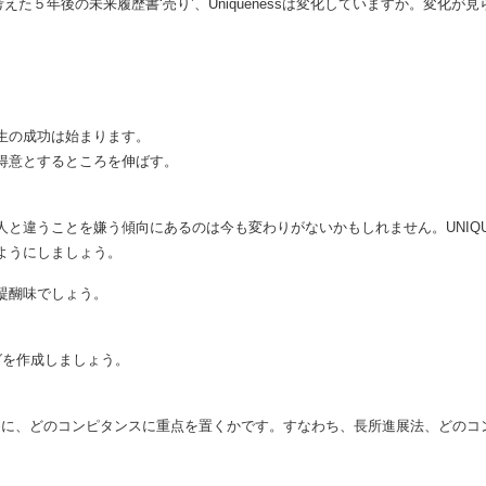
で考えた５年後の未来履歴書‘売り’、Uniquenessは変化していますか。変化が
生の成功は始まります。
得意とするところを伸ばす。
と違うことを嫌う傾向にあるのは今も変わりがないかもしれません。UNIQU
ようにしましょう。
醍醐味でしょう。
。
グを作成しましょう。
ために、どのコンピタンスに重点を置くかです。すなわち、長所進展法、どのコ