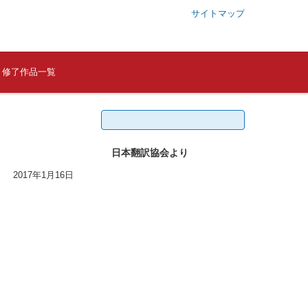
サイトマップ
修了作品一覧
検
索:
日本翻訳協会より
2017年1月16日