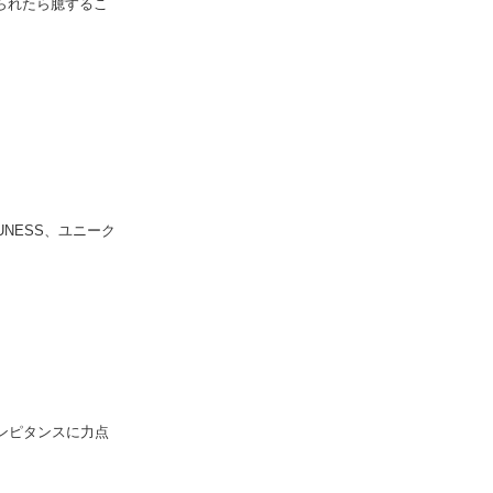
見られたら臆するこ
NESS、ユニーク
ンピタンスに力点