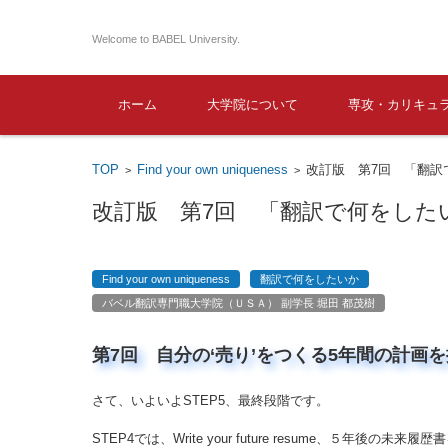
Welcome to BABEL University.
コンテンツに移動
ホーム
大学院について
専攻・カリキュ
TOP
Find your own uniqueness
改訂版 第7回 「翻訳
>
>
改訂版 第7回 「翻訳で何をした
Find your own uniqueness
翻訳で何をしたいか
バベル翻訳専門職大学院（ＵＳＡ） 副学長 堀田 都茂樹
第7回 自分の‘売り’をつくる5年間の計画
さて、いよいよSTEP5、最終段階です。