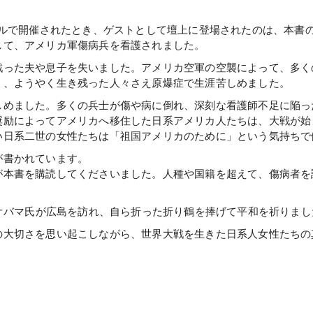
テルで開催されたとき、ゲストとして壇上に登場されたのは、本書
して、アメリカ軍傷病兵を看護されました。
った夫や息子を失いました。アメリカ空軍の空襲によって、多く
く、ようやく生き残った人々さえ原爆症で生涯苦しめました。
しめました。多くの兵士が傷や病に倒れ、深刻な看護師不足に陥っ
奨励によってアメリカへ移住した日系アメリカ人たちは、大戦が始
い日系二世の女性たちは「祖国アメリカのために」という気持ちで
が書かれています。
が本書を購読してくださいました。人種や国籍を超えて、傷病者を
オバマ氏が広島を訪れ、自ら折った折り鶴を捧げて平和を祈りまし
大切さを思い起こしながら、世界大戦を生きた日系人女性たちの