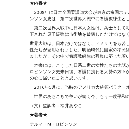
★内容★
2008年に日本全国看護師大会が東京の帝国ホ
ンソン女史は、第二次世界大戦中に看護教練生と
第二次世界大戦中に日本人女性は、兵士として戦
下された原子爆弾は市街地を破壊しただけではな
世界大戦は、日本だけではなく、アメリカをも苦
性たちが登用されました。明治時代に国家の移民
ましたが、その中で看護教練生の募集に応じた若
本書には、こうした日系二世の女性たちの実話
ロビンソン女史来日後、看護に携わる大勢の方々
の心に届いたことと思います。
2016年5月に、当時のアメリカ大統領バラク・
世界のあちこちで争いが続く今、もう一度平和の
（文）監訳者：福井あやこ
★著者★
テルマ・M・ロビンソン