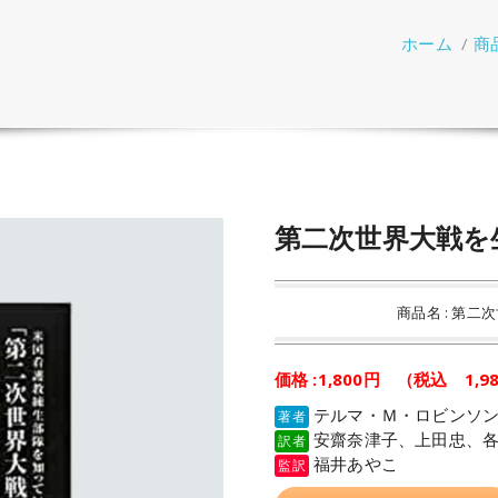
ホーム
/
商
第二次世界大戦を
商品名 : 第
価格 :1,800円 （税込 1,9
テルマ・Ｍ・ロビンソ
著者
安齋奈津子、上田忠、各
訳者
福井あやこ
監訳