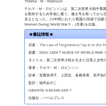
Thelma・M・Robinson
テルマ・M・ロビンソンは、第二次世界大戦中看
を取得するため学校に通う。修士号を取ってから
支えとなった。23年間にわたり看護の現場で活躍したほか、引
Women During World WarⅡ」(共著)を出版。
★書誌情報★
原書：The Law of Forgiveness:Tap in to the Pos
原書：NISEI CADET NURSE OF WORLD WAR 
タイトル：第二次世界大戦を生きた日系人女性
著者：テルマ・Ｍ・ロビンソン
訳者：安齋奈津子、上田忠、各務美香、高平知代
監訳：福井あやこ
ISBN:978-4-89449-069-7
出版社：バベルプレス