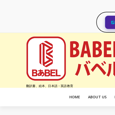
コ
ン
テ
ン
ツ
へ
ス
キ
ッ
プ
翻訳書、絵本、日本語・英語教育
HOME
ABOUT US