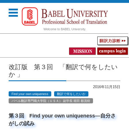
Welcome to BABEL University.
コンテンツに移動
改訂版 第３回 「翻訳で何をしたい
か 」
2016年11月15日
Find your own uniqueness
翻訳で何をしたいか
バベル翻訳専門職大学院（ＵＳＡ） 副学長 堀田 都茂樹
第３回 Find your own uniqueness―自分さ
がしの試み