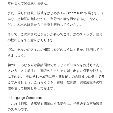
年齢なんて関係ありません。
また、周りには親、親戚をはじめ多くのDream Killerが居ます。そ
んなこと時間の無駄だから、自分の才能を過信するな、などな
ど、これらの騒音からご自身を解放してください。
そして、この大きなビジョンがあってこそ、次のステップ、自分
の棚卸しをする意味があります。
では、あなたのスキルの棚卸しをどのようにするか、説明して行
きましょう。
初めに、みなさんが翻訳関連でキャリアビジョンをお持ちである
ということを前提に、翻訳のキャリアを創り出すに必要な能力を
以下の5つ、更にそれを成功に導く態度能力の合計６つに分けて考
えてみましょう。これら６つを、資格、教育歴、実務経験等の指
標を使って棚卸しをしてみます。
・Language Competence
これは翻訳、通訳等を職業にする場合は、当然必要な言語関連
のスキルです。