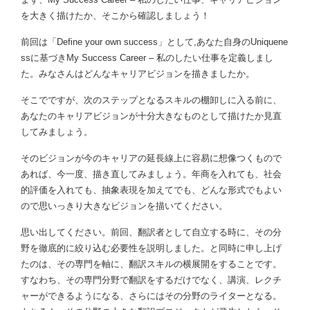
を大きく描けたか、そこから確認しましょう！
前回は「Define your own success」として,あなた自身のUniquene
ssに基づきMy Success Career – 私のしたい仕事を定義しまし
た。みなさんはどんなキャリアビジョンを描きましたか。
そこでですが、次のステップとなるスキルの棚卸しに入る前に、
あなたのキャリアビジョンが十分大きなものとして描けたか見直
してみましょう。
そのビジョンが今のキャリアの延長線上に容易に想像つくもので
あれば、今一度、描き直してみましょう。年商を入れても、社会
的評価を入れても、抽象表現を加えてでも、どんな形式でもよい
ので思いっきり大きなビジョンを描いてください。
思い出してください。前回、翻訳者として自立する時に、その分
野を徹底的に絞り込む必要性を説明しました。と同時に申し上げ
たのは、その専門を軸に、翻訳スキルの横展開をすることです。
すなわち、その専門分野で翻訳をするだけでなく、講演、レクチ
ャーができるようになる、さらにはその分野のライターとなる。