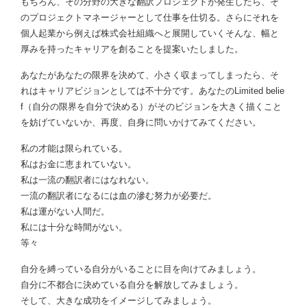
もちろん、その分野の大きな翻訳プロジェクトが発生したら、そ
のプロジェクトマネージャーとして仕事を仕切る。さらにそれを
個人起業から例えば株式会社組織へと展開していくそんな、幅と
厚みを持ったキャリアを創ることを提案いたしました。
あなたがあなたの限界を決めて、小さく収まってしまったら、そ
れはキャリアビジョンとしては不十分です。あなたのLimited belie
f（自分の限界を自分で決める）がそのビジョンを大きく描くこと
を妨げていないか、再度、自身に問いかけてみてください。
私の才能は限られている。
私はお金に恵まれていない。
私は一流の翻訳者にはなれない。
一流の翻訳者になるには血の滲む努力が必要だ。
私は運がない人間だ。
私には十分な時間がない。
等々
自分を縛っている自分がいることに目を向けてみましょう。
自分に不都合に決めている自分を解放してみましょう。
そして、大きな成功をイメージしてみましょう。