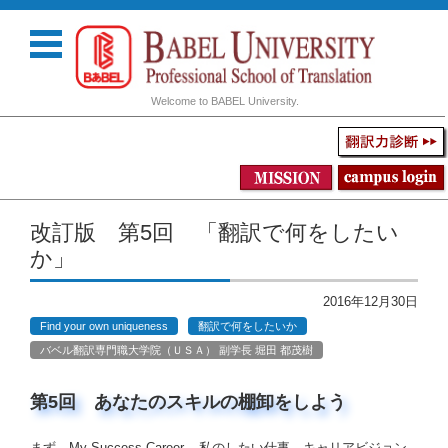
Welcome to BABEL University.
コンテンツに移動
改訂版 第5回 「翻訳で何をしたい
か」
2016年12月30日
Find your own uniqueness
翻訳で何をしたいか
バベル翻訳専門職大学院（ＵＳＡ） 副学長 堀田 都茂樹
第5回 あなたのスキルの棚卸をしよう
まず、My Success Career – 私のしたい仕事、キャリアビジョン